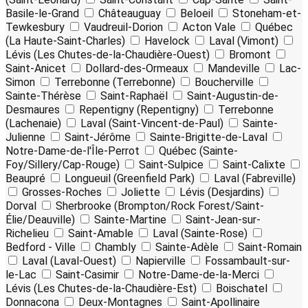
Basile-le-Grand
Châteauguay
Beloeil
Stoneham-et-
Tewkesbury
Vaudreuil-Dorion
Acton Vale
Québec
(La Haute-Saint-Charles)
Havelock
Laval (Vimont)
Lévis (Les Chutes-de-la-Chaudière-Ouest)
Bromont
Saint-Anicet
Dollard-des-Ormeaux
Mandeville
Lac-
Simon
Terrebonne (Terrebonne)
Boucherville
Sainte-Thérèse
Saint-Raphaël
Saint-Augustin-de-
Desmaures
Repentigny (Repentigny)
Terrebonne
(Lachenaie)
Laval (Saint-Vincent-de-Paul)
Sainte-
Julienne
Saint-Jérôme
Sainte-Brigitte-de-Laval
Notre-Dame-de-l'Île-Perrot
Québec (Sainte-
Foy/Sillery/Cap-Rouge)
Saint-Sulpice
Saint-Calixte
Beaupré
Longueuil (Greenfield Park)
Laval (Fabreville)
Grosses-Roches
Joliette
Lévis (Desjardins)
Dorval
Sherbrooke (Brompton/Rock Forest/Saint-
Élie/Deauville)
Sainte-Martine
Saint-Jean-sur-
Richelieu
Saint-Amable
Laval (Sainte-Rose)
Bedford - Ville
Chambly
Sainte-Adèle
Saint-Romain
Laval (Laval-Ouest)
Napierville
Fossambault-sur-
le-Lac
Saint-Casimir
Notre-Dame-de-la-Merci
Lévis (Les Chutes-de-la-Chaudière-Est)
Boischatel
Donnacona
Deux-Montagnes
Saint-Apollinaire