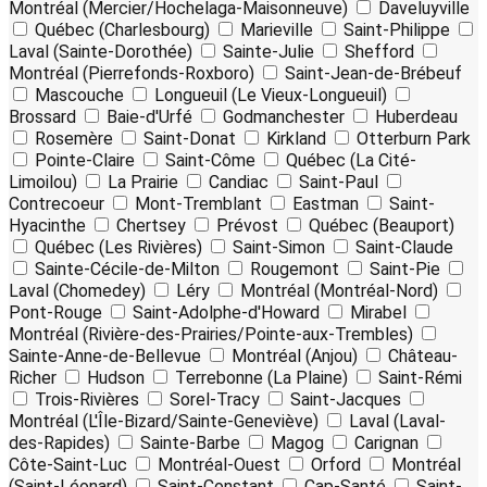
Montréal (Mercier/Hochelaga-Maisonneuve)
Daveluyville
Québec (Charlesbourg)
Marieville
Saint-Philippe
Laval (Sainte-Dorothée)
Sainte-Julie
Shefford
Montréal (Pierrefonds-Roxboro)
Saint-Jean-de-Brébeuf
Mascouche
Longueuil (Le Vieux-Longueuil)
Brossard
Baie-d'Urfé
Godmanchester
Huberdeau
Rosemère
Saint-Donat
Kirkland
Otterburn Park
Pointe-Claire
Saint-Côme
Québec (La Cité-
Limoilou)
La Prairie
Candiac
Saint-Paul
Contrecoeur
Mont-Tremblant
Eastman
Saint-
Hyacinthe
Chertsey
Prévost
Québec (Beauport)
Québec (Les Rivières)
Saint-Simon
Saint-Claude
Sainte-Cécile-de-Milton
Rougemont
Saint-Pie
Laval (Chomedey)
Léry
Montréal (Montréal-Nord)
Pont-Rouge
Saint-Adolphe-d'Howard
Mirabel
Montréal (Rivière-des-Prairies/Pointe-aux-Trembles)
Sainte-Anne-de-Bellevue
Montréal (Anjou)
Château-
Richer
Hudson
Terrebonne (La Plaine)
Saint-Rémi
Trois-Rivières
Sorel-Tracy
Saint-Jacques
Montréal (L'Île-Bizard/Sainte-Geneviève)
Laval (Laval-
des-Rapides)
Sainte-Barbe
Magog
Carignan
Côte-Saint-Luc
Montréal-Ouest
Orford
Montréal
(Saint-Léonard)
Saint-Constant
Cap-Santé
Saint-