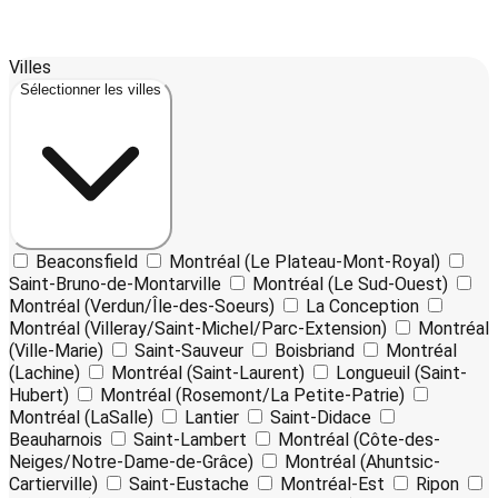
Leaflet
17
| ©
OpenStreetMap
contributors ©
CARTO
Villes
+
Sélectionner les villes
−
Beaconsfield
Montréal (Le Plateau-Mont-Royal)
Saint-Bruno-de-Montarville
Montréal (Le Sud-Ouest)
Montréal (Verdun/Île-des-Soeurs)
La Conception
Montréal (Villeray/Saint-Michel/Parc-Extension)
Montréal
(Ville-Marie)
Saint-Sauveur
Boisbriand
Montréal
(Lachine)
Montréal (Saint-Laurent)
Longueuil (Saint-
Hubert)
Montréal (Rosemont/La Petite-Patrie)
Montréal (LaSalle)
Lantier
Saint-Didace
Beauharnois
Saint-Lambert
Montréal (Côte-des-
Neiges/Notre-Dame-de-Grâce)
Montréal (Ahuntsic-
Cartierville)
Saint-Eustache
Montréal-Est
Ripon