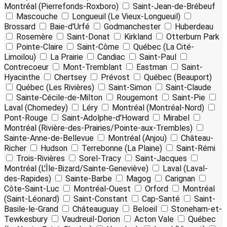
Montréal (Pierrefonds-Roxboro)
Saint-Jean-de-Brébeuf
Mascouche
Longueuil (Le Vieux-Longueuil)
Brossard
Baie-d'Urfé
Godmanchester
Huberdeau
Rosemère
Saint-Donat
Kirkland
Otterburn Park
Pointe-Claire
Saint-Côme
Québec (La Cité-
Limoilou)
La Prairie
Candiac
Saint-Paul
Contrecoeur
Mont-Tremblant
Eastman
Saint-
Hyacinthe
Chertsey
Prévost
Québec (Beauport)
Québec (Les Rivières)
Saint-Simon
Saint-Claude
Sainte-Cécile-de-Milton
Rougemont
Saint-Pie
Laval (Chomedey)
Léry
Montréal (Montréal-Nord)
Pont-Rouge
Saint-Adolphe-d'Howard
Mirabel
Montréal (Rivière-des-Prairies/Pointe-aux-Trembles)
Sainte-Anne-de-Bellevue
Montréal (Anjou)
Château-
Richer
Hudson
Terrebonne (La Plaine)
Saint-Rémi
Trois-Rivières
Sorel-Tracy
Saint-Jacques
Montréal (L'Île-Bizard/Sainte-Geneviève)
Laval (Laval-
des-Rapides)
Sainte-Barbe
Magog
Carignan
Côte-Saint-Luc
Montréal-Ouest
Orford
Montréal
(Saint-Léonard)
Saint-Constant
Cap-Santé
Saint-
Basile-le-Grand
Châteauguay
Beloeil
Stoneham-et-
Tewkesbury
Vaudreuil-Dorion
Acton Vale
Québec