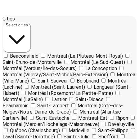
Leaflet
17
| ©
OpenStreetMap
contributors ©
CARTO
Cities
+
Select cities
−
Beaconsfield
Montréal (Le Plateau-Mont-Royal)
Saint-Bruno-de-Montarville
Montréal (Le Sud-Ouest)
Montréal (Verdun/Île-des-Soeurs)
La Conception
Montréal (Villeray/Saint-Michel/Parc-Extension)
Montréal
(Ville-Marie)
Saint-Sauveur
Boisbriand
Montréal
(Lachine)
Montréal (Saint-Laurent)
Longueuil (Saint-
Hubert)
Montréal (Rosemont/La Petite-Patrie)
Montréal (LaSalle)
Lantier
Saint-Didace
Beauharnois
Saint-Lambert
Montréal (Côte-des-
Neiges/Notre-Dame-de-Grâce)
Montréal (Ahuntsic-
Cartierville)
Saint-Eustache
Montréal-Est
Ripon
Montréal (Mercier/Hochelaga-Maisonneuve)
Daveluyville
Québec (Charlesbourg)
Marieville
Saint-Philippe
Laval (Sainte-Dorothée)
Sainte-Julie
Shefford