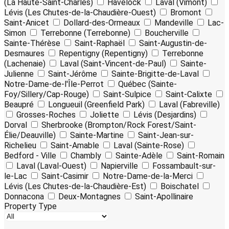
(La Haute-Saint-Charles)
Havelock
Laval (Vimont)
Lévis (Les Chutes-de-la-Chaudière-Ouest)
Bromont
Saint-Anicet
Dollard-des-Ormeaux
Mandeville
Lac-
Simon
Terrebonne (Terrebonne)
Boucherville
Sainte-Thérèse
Saint-Raphaël
Saint-Augustin-de-
Desmaures
Repentigny (Repentigny)
Terrebonne
(Lachenaie)
Laval (Saint-Vincent-de-Paul)
Sainte-
Julienne
Saint-Jérôme
Sainte-Brigitte-de-Laval
Notre-Dame-de-l'Île-Perrot
Québec (Sainte-
Foy/Sillery/Cap-Rouge)
Saint-Sulpice
Saint-Calixte
Beaupré
Longueuil (Greenfield Park)
Laval (Fabreville)
Grosses-Roches
Joliette
Lévis (Desjardins)
Dorval
Sherbrooke (Brompton/Rock Forest/Saint-
Élie/Deauville)
Sainte-Martine
Saint-Jean-sur-
Richelieu
Saint-Amable
Laval (Sainte-Rose)
Bedford - Ville
Chambly
Sainte-Adèle
Saint-Romain
Laval (Laval-Ouest)
Napierville
Fossambault-sur-
le-Lac
Saint-Casimir
Notre-Dame-de-la-Merci
Lévis (Les Chutes-de-la-Chaudière-Est)
Boischatel
Donnacona
Deux-Montagnes
Saint-Apollinaire
Property Type