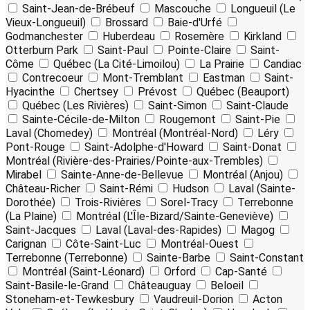
Saint-Jean-de-Brébeuf
Mascouche
Longueuil (Le
Vieux-Longueuil)
Brossard
Baie-d'Urfé
Godmanchester
Huberdeau
Rosemère
Kirkland
Otterburn Park
Saint-Paul
Pointe-Claire
Saint-
Côme
Québec (La Cité-Limoilou)
La Prairie
Candiac
Contrecoeur
Mont-Tremblant
Eastman
Saint-
Hyacinthe
Chertsey
Prévost
Québec (Beauport)
Québec (Les Rivières)
Saint-Simon
Saint-Claude
Sainte-Cécile-de-Milton
Rougemont
Saint-Pie
Laval (Chomedey)
Montréal (Montréal-Nord)
Léry
Pont-Rouge
Saint-Adolphe-d'Howard
Saint-Donat
Montréal (Rivière-des-Prairies/Pointe-aux-Trembles)
Mirabel
Sainte-Anne-de-Bellevue
Montréal (Anjou)
Château-Richer
Saint-Rémi
Hudson
Laval (Sainte-
Dorothée)
Trois-Rivières
Sorel-Tracy
Terrebonne
(La Plaine)
Montréal (L'Île-Bizard/Sainte-Geneviève)
Saint-Jacques
Laval (Laval-des-Rapides)
Magog
Carignan
Côte-Saint-Luc
Montréal-Ouest
Terrebonne (Terrebonne)
Sainte-Barbe
Saint-Constant
Montréal (Saint-Léonard)
Orford
Cap-Santé
Saint-Basile-le-Grand
Châteauguay
Beloeil
Stoneham-et-Tewkesbury
Vaudreuil-Dorion
Acton