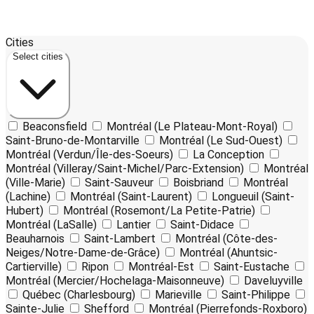
18
Leaflet
| ©
OpenStreetMap
contributors ©
CARTO
Cities
+
Select cities
−
Beaconsfield
Montréal (Le Plateau-Mont-Royal)
Saint-Bruno-de-Montarville
Montréal (Le Sud-Ouest)
Montréal (Verdun/Île-des-Soeurs)
La Conception
Montréal (Villeray/Saint-Michel/Parc-Extension)
Montréal
(Ville-Marie)
Saint-Sauveur
Boisbriand
Montréal
(Lachine)
Montréal (Saint-Laurent)
Longueuil (Saint-
Hubert)
Montréal (Rosemont/La Petite-Patrie)
Montréal (LaSalle)
Lantier
Saint-Didace
Beauharnois
Saint-Lambert
Montréal (Côte-des-
Neiges/Notre-Dame-de-Grâce)
Montréal (Ahuntsic-
Cartierville)
Ripon
Montréal-Est
Saint-Eustache
Montréal (Mercier/Hochelaga-Maisonneuve)
Daveluyville
Québec (Charlesbourg)
Marieville
Saint-Philippe
Sainte-Julie
Shefford
Montréal (Pierrefonds-Roxboro)