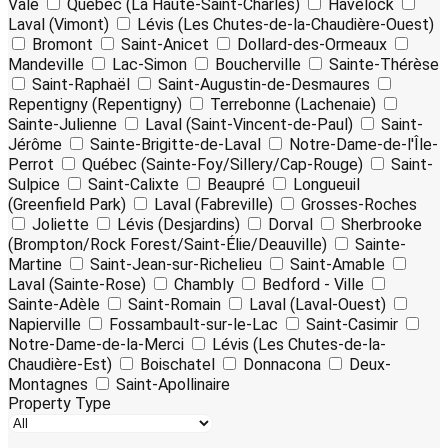
Vale
Québec (La Haute-Saint-Charles)
Havelock
Laval (Vimont)
Lévis (Les Chutes-de-la-Chaudière-Ouest)
Bromont
Saint-Anicet
Dollard-des-Ormeaux
Mandeville
Lac-Simon
Boucherville
Sainte-Thérèse
Saint-Raphaël
Saint-Augustin-de-Desmaures
Repentigny (Repentigny)
Terrebonne (Lachenaie)
Sainte-Julienne
Laval (Saint-Vincent-de-Paul)
Saint-
Jérôme
Sainte-Brigitte-de-Laval
Notre-Dame-de-l'Île-
Perrot
Québec (Sainte-Foy/Sillery/Cap-Rouge)
Saint-
Sulpice
Saint-Calixte
Beaupré
Longueuil
(Greenfield Park)
Laval (Fabreville)
Grosses-Roches
Joliette
Lévis (Desjardins)
Dorval
Sherbrooke
(Brompton/Rock Forest/Saint-Élie/Deauville)
Sainte-
Martine
Saint-Jean-sur-Richelieu
Saint-Amable
Laval (Sainte-Rose)
Chambly
Bedford - Ville
Sainte-Adèle
Saint-Romain
Laval (Laval-Ouest)
Napierville
Fossambault-sur-le-Lac
Saint-Casimir
Notre-Dame-de-la-Merci
Lévis (Les Chutes-de-la-
Chaudière-Est)
Boischatel
Donnacona
Deux-
Montagnes
Saint-Apollinaire
Property Type