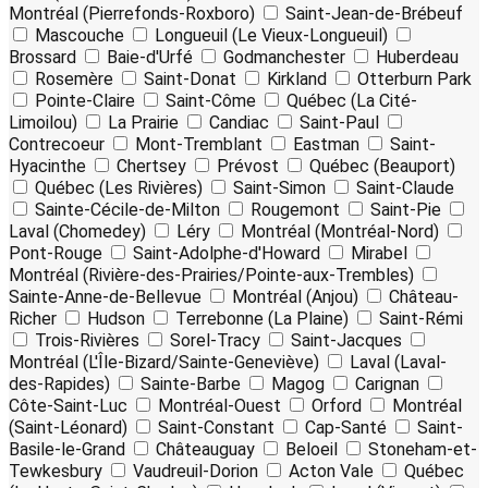
Montréal (Pierrefonds-Roxboro)
Saint-Jean-de-Brébeuf
Mascouche
Longueuil (Le Vieux-Longueuil)
Brossard
Baie-d'Urfé
Godmanchester
Huberdeau
Rosemère
Saint-Donat
Kirkland
Otterburn Park
Pointe-Claire
Saint-Côme
Québec (La Cité-
Limoilou)
La Prairie
Candiac
Saint-Paul
Contrecoeur
Mont-Tremblant
Eastman
Saint-
Hyacinthe
Chertsey
Prévost
Québec (Beauport)
Québec (Les Rivières)
Saint-Simon
Saint-Claude
Sainte-Cécile-de-Milton
Rougemont
Saint-Pie
Laval (Chomedey)
Léry
Montréal (Montréal-Nord)
Pont-Rouge
Saint-Adolphe-d'Howard
Mirabel
Montréal (Rivière-des-Prairies/Pointe-aux-Trembles)
Sainte-Anne-de-Bellevue
Montréal (Anjou)
Château-
Richer
Hudson
Terrebonne (La Plaine)
Saint-Rémi
Trois-Rivières
Sorel-Tracy
Saint-Jacques
Montréal (L'Île-Bizard/Sainte-Geneviève)
Laval (Laval-
des-Rapides)
Sainte-Barbe
Magog
Carignan
Côte-Saint-Luc
Montréal-Ouest
Orford
Montréal
(Saint-Léonard)
Saint-Constant
Cap-Santé
Saint-
Basile-le-Grand
Châteauguay
Beloeil
Stoneham-et-
Tewkesbury
Vaudreuil-Dorion
Acton Vale
Québec