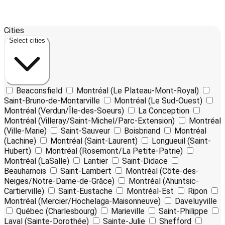
Leaflet
17
| ©
OpenStreetMap
contributors ©
CARTO
Cities
+
Select cities
−
Beaconsfield
Montréal (Le Plateau-Mont-Royal)
Saint-Bruno-de-Montarville
Montréal (Le Sud-Ouest)
Montréal (Verdun/Île-des-Soeurs)
La Conception
Montréal (Villeray/Saint-Michel/Parc-Extension)
Montréal
(Ville-Marie)
Saint-Sauveur
Boisbriand
Montréal
(Lachine)
Montréal (Saint-Laurent)
Longueuil (Saint-
Hubert)
Montréal (Rosemont/La Petite-Patrie)
Montréal (LaSalle)
Lantier
Saint-Didace
Beauharnois
Saint-Lambert
Montréal (Côte-des-
Neiges/Notre-Dame-de-Grâce)
Montréal (Ahuntsic-
Cartierville)
Saint-Eustache
Montréal-Est
Ripon
Montréal (Mercier/Hochelaga-Maisonneuve)
Daveluyville
Québec (Charlesbourg)
Marieville
Saint-Philippe
Laval (Sainte-Dorothée)
Sainte-Julie
Shefford