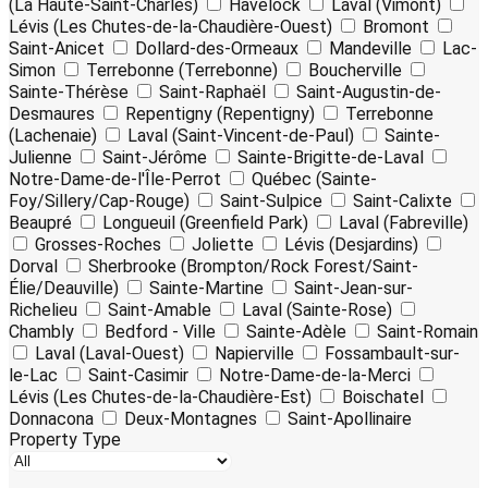
(La Haute-Saint-Charles)
Havelock
Laval (Vimont)
Lévis (Les Chutes-de-la-Chaudière-Ouest)
Bromont
Saint-Anicet
Dollard-des-Ormeaux
Mandeville
Lac-
Simon
Terrebonne (Terrebonne)
Boucherville
Sainte-Thérèse
Saint-Raphaël
Saint-Augustin-de-
Desmaures
Repentigny (Repentigny)
Terrebonne
(Lachenaie)
Laval (Saint-Vincent-de-Paul)
Sainte-
Julienne
Saint-Jérôme
Sainte-Brigitte-de-Laval
Notre-Dame-de-l'Île-Perrot
Québec (Sainte-
Foy/Sillery/Cap-Rouge)
Saint-Sulpice
Saint-Calixte
Beaupré
Longueuil (Greenfield Park)
Laval (Fabreville)
Grosses-Roches
Joliette
Lévis (Desjardins)
Dorval
Sherbrooke (Brompton/Rock Forest/Saint-
Élie/Deauville)
Sainte-Martine
Saint-Jean-sur-
Richelieu
Saint-Amable
Laval (Sainte-Rose)
Chambly
Bedford - Ville
Sainte-Adèle
Saint-Romain
Laval (Laval-Ouest)
Napierville
Fossambault-sur-
le-Lac
Saint-Casimir
Notre-Dame-de-la-Merci
Lévis (Les Chutes-de-la-Chaudière-Est)
Boischatel
Donnacona
Deux-Montagnes
Saint-Apollinaire
Property Type