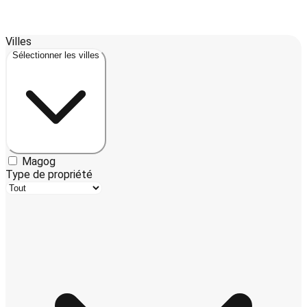
Leaflet
| ©
OpenStreetMap
contributors ©
CARTO
Villes
+
Sélectionner les villes
−
Magog
Type de propriété