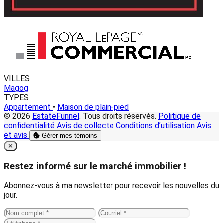
VILLES
Magog
TYPES
Appartement
•
Maison de plain-pied
© 2026
EstateFunnel
. Tous droits réservés.
Politique de
confidentialité
Avis de collecte
Conditions d’utilisation
Avis
et avis
Gérer mes témoins
Close
✕
Restez informé sur le marché immobilier !
Abonnez-vous à ma newsletter pour recevoir les nouvelles du
jour.