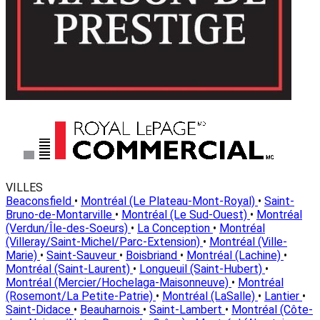
VILLES
Beaconsfield
•
Montréal (Le Plateau-Mont-Royal)
•
Saint-
Bruno-de-Montarville
•
Montréal (Le Sud-Ouest)
•
Montréal
(Verdun/Île-des-Soeurs)
•
La Conception
•
Montréal
(Villeray/Saint-Michel/Parc-Extension)
•
Montréal (Ville-
Marie)
•
Saint-Sauveur
•
Boisbriand
•
Montréal (Lachine)
•
Montréal (Saint-Laurent)
•
Longueuil (Saint-Hubert)
•
Montréal (Mercier/Hochelaga-Maisonneuve)
•
Montréal
(Rosemont/La Petite-Patrie)
•
Montréal (LaSalle)
•
Lantier
•
Saint-Didace
•
Beauharnois
•
Saint-Lambert
•
Montréal (Côte-