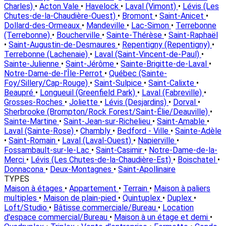
Charles)
•
Acton Vale
•
Havelock
•
Laval (Vimont)
•
Lévis (Les
Chutes-de-la-Chaudière-Ouest)
•
Bromont
•
Saint-Anicet
•
Dollard-des-Ormeaux
•
Mandeville
•
Lac-Simon
•
Terrebonne
(Terrebonne)
•
Boucherville
•
Sainte-Thérèse
•
Saint-Raphaël
•
Saint-Augustin-de-Desmaures
•
Repentigny (Repentigny)
•
Terrebonne (Lachenaie)
•
Laval (Saint-Vincent-de-Paul)
•
Sainte-Julienne
•
Saint-Jérôme
•
Sainte-Brigitte-de-Laval
•
Notre-Dame-de-l'Île-Perrot
•
Québec (Sainte-
Foy/Sillery/Cap-Rouge)
•
Saint-Sulpice
•
Saint-Calixte
•
Beaupré
•
Longueuil (Greenfield Park)
•
Laval (Fabreville)
•
Grosses-Roches
•
Joliette
•
Lévis (Desjardins)
•
Dorval
•
Sherbrooke (Brompton/Rock Forest/Saint-Élie/Deauville)
•
Sainte-Martine
•
Saint-Jean-sur-Richelieu
•
Saint-Amable
•
Laval (Sainte-Rose)
•
Chambly
•
Bedford - Ville
•
Sainte-Adèle
•
Saint-Romain
•
Laval (Laval-Ouest)
•
Napierville
•
Fossambault-sur-le-Lac
•
Saint-Casimir
•
Notre-Dame-de-la-
Merci
•
Lévis (Les Chutes-de-la-Chaudière-Est)
•
Boischatel
•
Donnacona
•
Deux-Montagnes
•
Saint-Apollinaire
TYPES
Maison à étages
•
Appartement
•
Terrain
•
Maison à paliers
multiples
•
Maison de plain-pied
•
Quintuplex
•
Duplex
•
Loft/Studio
•
Bâtisse commerciale/Bureau
•
Location
d'espace commercial/Bureau
•
Maison à un étage et demi
•