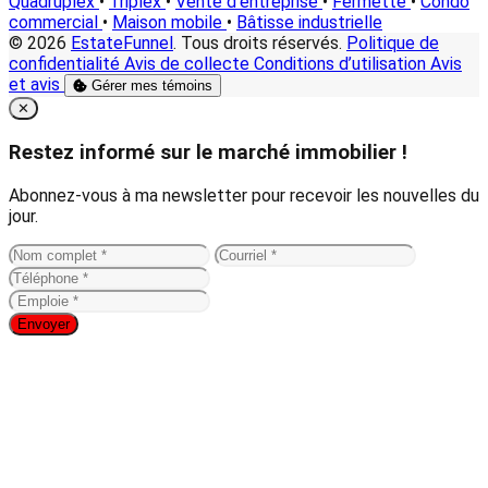
Quadruplex
•
Triplex
•
Vente d'entreprise
•
Fermette
•
Condo
commercial
•
Maison mobile
•
Bâtisse industrielle
© 2026
EstateFunnel
. Tous droits réservés.
Politique de
confidentialité
Avis de collecte
Conditions d’utilisation
Avis
et avis
Gérer mes témoins
Close
✕
Restez informé sur le marché immobilier !
Abonnez-vous à ma newsletter pour recevoir les nouvelles du
jour.
Envoyer