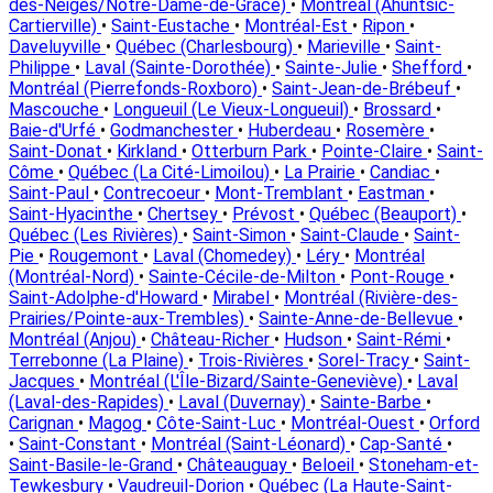
des-Neiges/Notre-Dame-de-Grâce)
•
Montréal (Ahuntsic-
Cartierville)
•
Saint-Eustache
•
Montréal-Est
•
Ripon
•
Daveluyville
•
Québec (Charlesbourg)
•
Marieville
•
Saint-
Philippe
•
Laval (Sainte-Dorothée)
•
Sainte-Julie
•
Shefford
•
Montréal (Pierrefonds-Roxboro)
•
Saint-Jean-de-Brébeuf
•
Mascouche
•
Longueuil (Le Vieux-Longueuil)
•
Brossard
•
Baie-d'Urfé
•
Godmanchester
•
Huberdeau
•
Rosemère
•
Saint-Donat
•
Kirkland
•
Otterburn Park
•
Pointe-Claire
•
Saint-
Côme
•
Québec (La Cité-Limoilou)
•
La Prairie
•
Candiac
•
Saint-Paul
•
Contrecoeur
•
Mont-Tremblant
•
Eastman
•
Saint-Hyacinthe
•
Chertsey
•
Prévost
•
Québec (Beauport)
•
Québec (Les Rivières)
•
Saint-Simon
•
Saint-Claude
•
Saint-
Pie
•
Rougemont
•
Laval (Chomedey)
•
Léry
•
Montréal
(Montréal-Nord)
•
Sainte-Cécile-de-Milton
•
Pont-Rouge
•
Saint-Adolphe-d'Howard
•
Mirabel
•
Montréal (Rivière-des-
Prairies/Pointe-aux-Trembles)
•
Sainte-Anne-de-Bellevue
•
Montréal (Anjou)
•
Château-Richer
•
Hudson
•
Saint-Rémi
•
Terrebonne (La Plaine)
•
Trois-Rivières
•
Sorel-Tracy
•
Saint-
Jacques
•
Montréal (L'Île-Bizard/Sainte-Geneviève)
•
Laval
(Laval-des-Rapides)
•
Laval (Duvernay)
•
Sainte-Barbe
•
Carignan
•
Magog
•
Côte-Saint-Luc
•
Montréal-Ouest
•
Orford
•
Saint-Constant
•
Montréal (Saint-Léonard)
•
Cap-Santé
•
Saint-Basile-le-Grand
•
Châteauguay
•
Beloeil
•
Stoneham-et-
Tewkesbury
•
Vaudreuil-Dorion
•
Québec (La Haute-Saint-