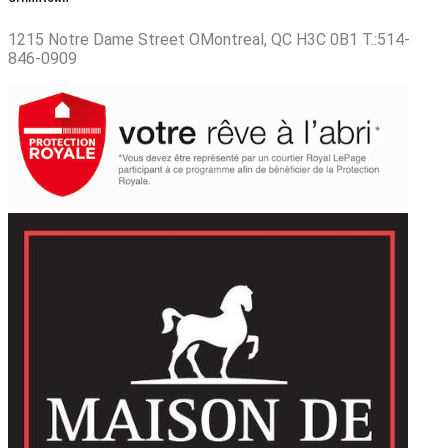
1215 Notre Dame Street OMontreal, QC H3C 0B1 T.:514-
846-0909