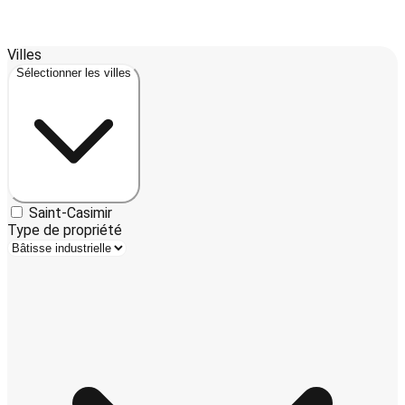
Leaflet
| ©
OpenStreetMap
contributors ©
CARTO
Villes
+
Sélectionner les villes
−
Saint-Casimir
Type de propriété