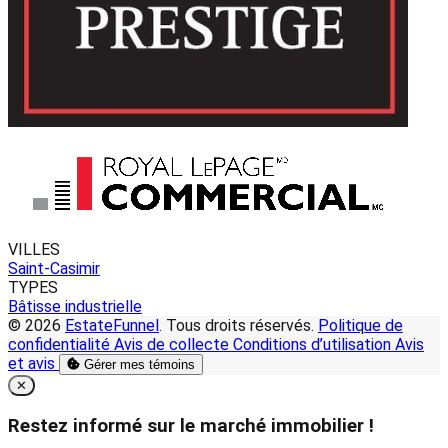
VILLES
Saint-Casimir
TYPES
Bâtisse industrielle
© 2026
EstateFunnel
. Tous droits réservés.
Politique de
confidentialité
Avis de collecte
Conditions d’utilisation
Avis
et avis
Gérer mes témoins
Close
✕
Restez informé sur le marché immobilier !