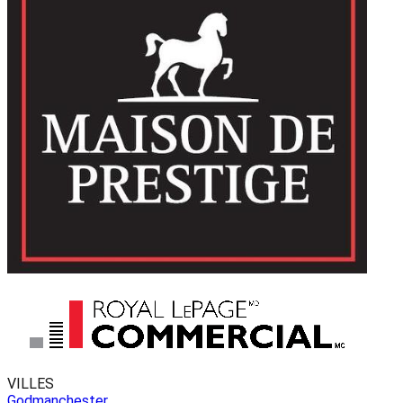
VILLES
Godmanchester