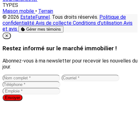
TYPES
Maison mobile
•
Terrain
© 2026
EstateFunnel
. Tous droits réservés.
Politique de
confidentialité
Avis de collecte
Conditions d’utilisation
Avis
et avis
Gérer mes témoins
Close
✕
Restez informé sur le marché immobilier !
Abonnez-vous à ma newsletter pour recevoir les nouvelles du
jour.
Envoyer