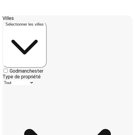
Leaflet
| ©
OpenStreetMap
contributors ©
CARTO
Villes
+
Sélectionner les villes
−
Godmanchester
Type de propriété