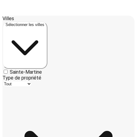
Leaflet
| ©
OpenStreetMap
contributors ©
CARTO
Villes
+
Sélectionner les villes
−
Sainte-Martine
Type de propriété