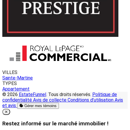
VILLES
Sainte-Martine
TYPES
Appartement
© 2026
EstateFunnel
. Tous droits réservés.
Politique de
confidentialité
Avis de collecte
Conditions d’utilisation
Avis
et avis
Gérer mes témoins
Close
✕
Restez informé sur le marché immobilier !