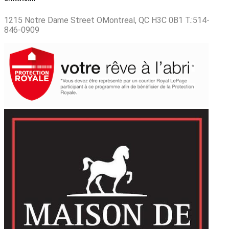
1215 Notre Dame Street OMontreal, QC H3C 0B1 T.:514-
846-0909