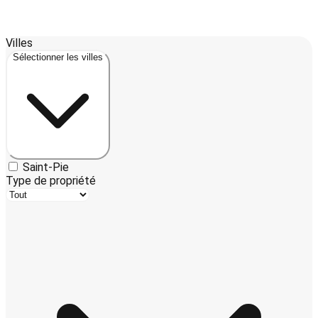
Leaflet
| ©
OpenStreetMap
contributors ©
CARTO
Villes
+
Sélectionner les villes
−
Saint-Pie
Type de propriété