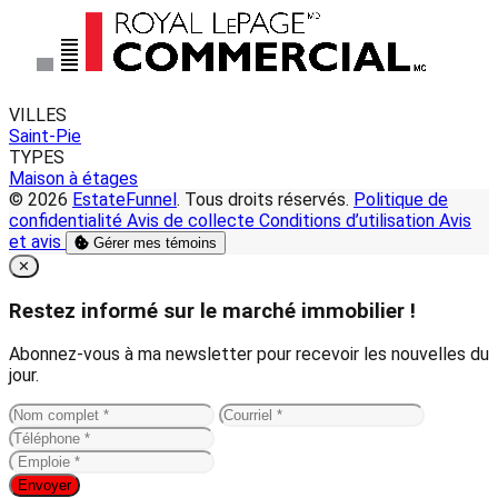
VILLES
Saint-Pie
TYPES
Maison à étages
© 2026
EstateFunnel
. Tous droits réservés.
Politique de
confidentialité
Avis de collecte
Conditions d’utilisation
Avis
et avis
Gérer mes témoins
Close
✕
Restez informé sur le marché immobilier !
Abonnez-vous à ma newsletter pour recevoir les nouvelles du
jour.
Envoyer