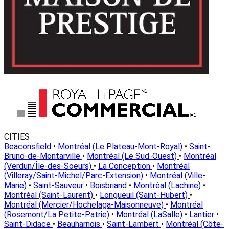
CITIES
Beaconsfield
•
Montréal (Le Plateau-Mont-Royal)
•
Saint-
Bruno-de-Montarville
•
Montréal (Le Sud-Ouest)
•
Montréal
(Verdun/Île-des-Soeurs)
•
La Conception
•
Montréal
(Villeray/Saint-Michel/Parc-Extension)
•
Montréal (Ville-
Marie)
•
Saint-Sauveur
•
Boisbriand
•
Montréal (Lachine)
•
Montréal (Saint-Laurent)
•
Longueuil (Saint-Hubert)
•
Montréal (Mercier/Hochelaga-Maisonneuve)
•
Montréal
(Rosemont/La Petite-Patrie)
•
Montréal (LaSalle)
•
Lantier
•
Saint-Didace
•
Beauharnois
•
Saint-Lambert
•
Montréal (Côte-