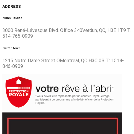
ADDRESS
Nuns’ Island
3000 René-Lévesque Blvd. Office 340Verdun, QC, H3E 1T9 T.:
514-765-0909
Griffintown
1215 Notre Dame Street OMontreal, QC H3C 0B T.: 1514-
846-0909