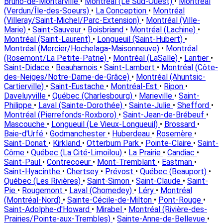
Bruno-de-Montarville
•
Montréal (Le Sud-Ouest)
•
Montréal
(Verdun/Île-des-Soeurs)
•
La Conception
•
Montréal
(Villeray/Saint-Michel/Parc-Extension)
•
Montréal (Ville-
Marie)
•
Saint-Sauveur
•
Boisbriand
•
Montréal (Lachine)
•
Montréal (Saint-Laurent)
•
Longueuil (Saint-Hubert)
•
Montréal (Mercier/Hochelaga-Maisonneuve)
•
Montréal
(Rosemont/La Petite-Patrie)
•
Montréal (LaSalle)
•
Lantier
•
Saint-Didace
•
Beauharnois
•
Saint-Lambert
•
Montréal (Côte-
des-Neiges/Notre-Dame-de-Grâce)
•
Montréal (Ahuntsic-
Cartierville)
•
Saint-Eustache
•
Montréal-Est
•
Ripon
•
Daveluyville
•
Québec (Charlesbourg)
•
Marieville
•
Saint-
Philippe
•
Laval (Sainte-Dorothée)
•
Sainte-Julie
•
Shefford
•
Montréal (Pierrefonds-Roxboro)
•
Saint-Jean-de-Brébeuf
•
Mascouche
•
Longueuil (Le Vieux-Longueuil)
•
Brossard
•
Baie-d'Urfé
•
Godmanchester
•
Huberdeau
•
Rosemère
•
Saint-Donat
•
Kirkland
•
Otterburn Park
•
Pointe-Claire
•
Saint-
Côme
•
Québec (La Cité-Limoilou)
•
La Prairie
•
Candiac
•
Saint-Paul
•
Contrecoeur
•
Mont-Tremblant
•
Eastman
•
Saint-Hyacinthe
•
Chertsey
•
Prévost
•
Québec (Beauport)
•
Québec (Les Rivières)
•
Saint-Simon
•
Saint-Claude
•
Saint-
Pie
•
Rougemont
•
Laval (Chomedey)
•
Léry
•
Montréal
(Montréal-Nord)
•
Sainte-Cécile-de-Milton
•
Pont-Rouge
•
Saint-Adolphe-d'Howard
•
Mirabel
•
Montréal (Rivière-des-
Prairies/Pointe-aux-Trembles)
•
Sainte-Anne-de-Bellevue
•