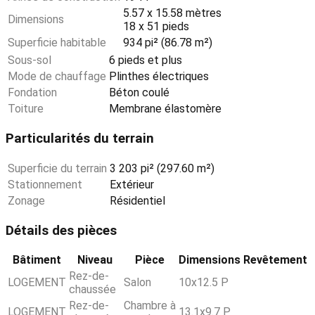
5.57 x 15.58 mètres
Dimensions
18 x 51 pieds
Superficie habitable
934 pi² (86.78 m²)
Sous-sol
6 pieds et plus
Mode de chauffage
Plinthes électriques
Fondation
Béton coulé
Toiture
Membrane élastomère
Particularités du terrain
Superficie du terrain
3 203 pi² (297.60 m²)
Stationnement
Extérieur
Zonage
Résidentiel
Détails des pièces
Bâtiment
Niveau
Pièce
Dimensions
Revêtement
Rez-de-
LOGEMENT
Salon
10x12.5 P
chaussée
Rez-de-
Chambre à
LOGEMENT
13.1x9.7 P