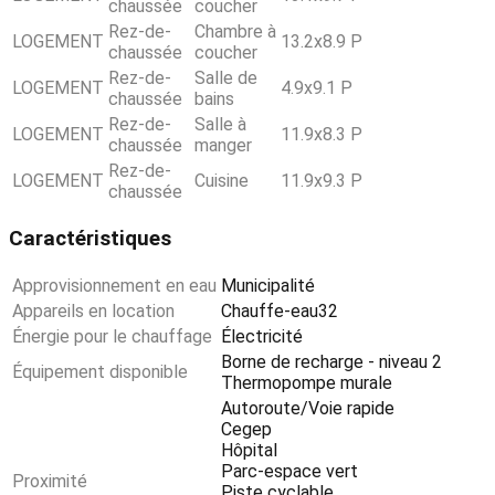
chaussée
coucher
Rez-de-
Chambre à
LOGEMENT
13.2x8.9 P
chaussée
coucher
Rez-de-
Salle de
LOGEMENT
4.9x9.1 P
chaussée
bains
Rez-de-
Salle à
LOGEMENT
11.9x8.3 P
chaussée
manger
Rez-de-
LOGEMENT
Cuisine
11.9x9.3 P
chaussée
Caractéristiques
Approvisionnement en eau
Municipalité
Appareils en location
Chauffe-eau32
Énergie pour le chauffage
Électricité
Borne de recharge - niveau 2
Équipement disponible
Thermopompe murale
Autoroute/Voie rapide
Cegep
Hôpital
Parc-espace vert
Proximité
Piste cyclable