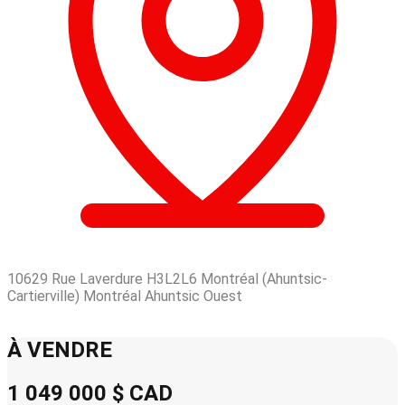
10629 Rue Laverdure H3L2L6 Montréal (Ahuntsic-
Cartierville) Montréal Ahuntsic Ouest
Leaflet
| © OpenStreetMap contributors © CARTO
+
À VENDRE
−
1 049 000 $
CAD